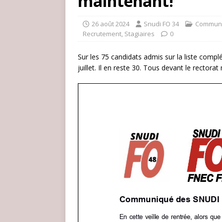
maintenant!
26 août 2024
Snudi FO 34
Commun
Recrutement
,
Stagiaires
0
Sur les 75 candidats admis sur la liste com
juillet. Il en reste 30. Tous devant le rector