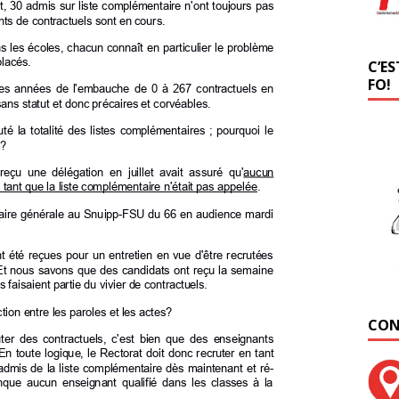
C’ES
FO!
CON