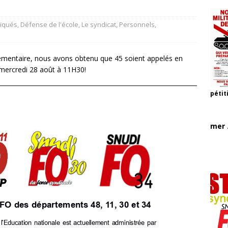
iqués
,
Défense de l'école
,
Le syndicat
,
Personnels
,
plémentaire, nous avons obtenu que 45 soient appelés en
at mercredi 28 août à 11H30!
pétit
mer .