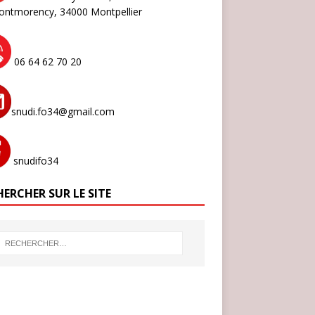
ontmorency,
34000 Montpellier
06 64 62 70 20
snudi.fo34@gmail.com
snudifo34
ERCHER SUR LE SITE