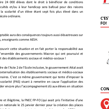
C’ES
FO!
CON