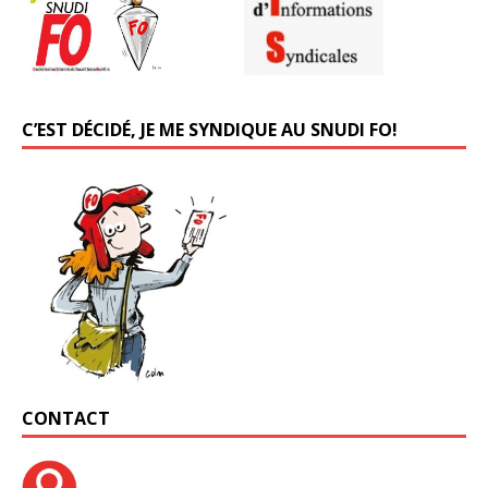
C’EST DÉCIDÉ, JE ME SYNDIQUE AU SNUDI FO!
CONTACT