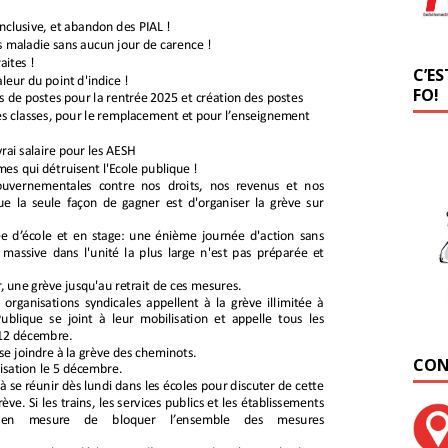
C’ES
FO!
CON