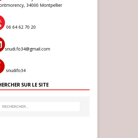
ontmorency,
34000 Montpellier
06 64 62 70 20
snudi.fo34@gmail.com
snudifo34
ERCHER SUR LE SITE