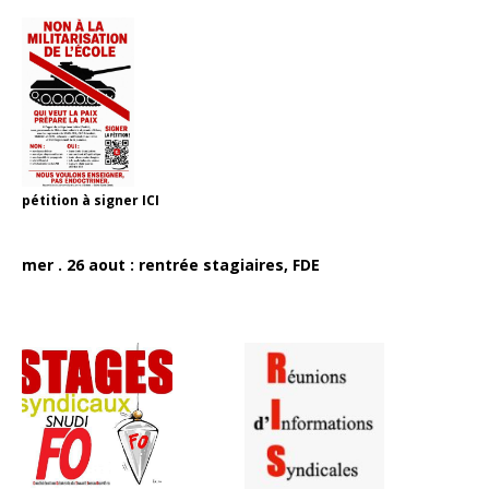
pétition à signer
ICI
mer . 26 aout : rentrée stagiaires, FDE