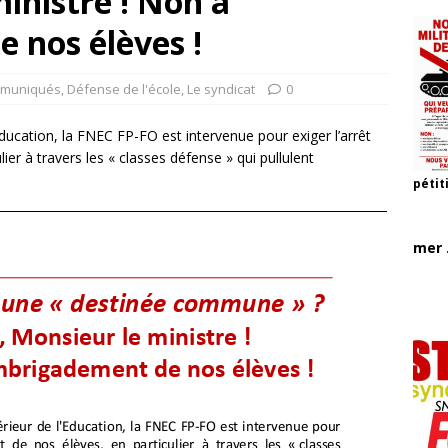
inistre ! Non à
 nos élèves !
muniqués
,
Défense de l'école
,
Le syndicat
0
ducation, la FNEC FP-FO est intervenue pour exiger l’arrêt
er à travers les « classes défense » qui pullulent
pétit
mer .