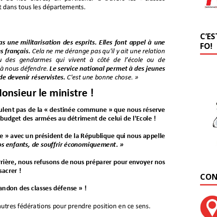
C’ES
FO!
CON