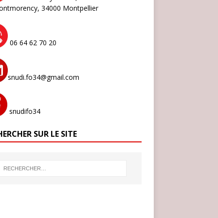
ontmorency,
34000 Montpellier
06 64 62 70 20
snudi.fo34@gmail.com
snudifo34
ERCHER SUR LE SITE