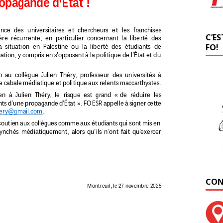
C’ES
FO!
CON