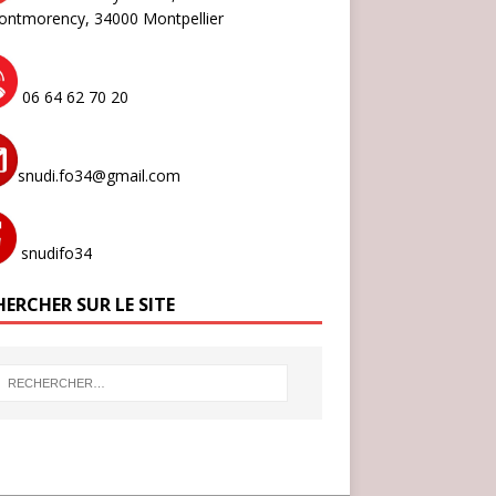
ontmorency,
34000 Montpellier
06 64 62 70 20
snudi.fo34@gmail.com
snudifo34
ERCHER SUR LE SITE