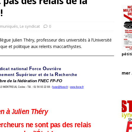
pas des relais de la
!
muniqués
,
Le syndicat
0
gue Julien Théry, professeur des universités à l’Université
que et politique aux relents maccarthystes.
pétit
mer .