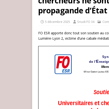
chercheurs ne sont 
propagande d’État 
5 décembre 2025
Snudi FO 34
Com
FO ESR apporte donc tout son soutien au collè
Lumière-Lyon 2, victime d’une cabale médiati